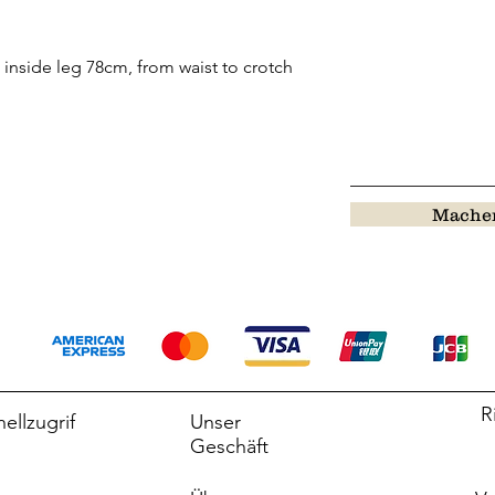
inside leg 78cm, from waist to crotch
Machen
R
ellzugrif
Unser
Geschäft