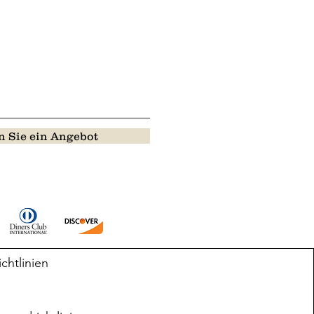
 Sie ein Angebot
ichtlinien