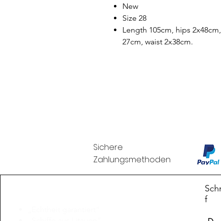
New
Size 28
Length 105cm, hips 2x48cm, 
27cm, waist 2x38cm.
Sichere
Zahlungsmethoden
Branduka
Schn
f
„Echtheit garantiert“
„Schiffe aus Litauen“