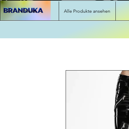
Heim
Alle Produkte ansehen