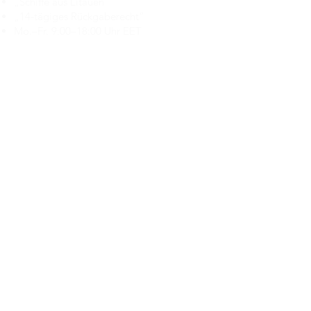
„Schiffe aus Litauen“
„14-tägiges Rückgaberecht“
Mo.–Fr. 9:00–18:00 Uhr EET
support@branduka.com
branduka.info@gmail.com
Schnellzugriff
Damen
Men's
Unser Geschäft
Über uns
Authentizität
Geschäftsbedingungen