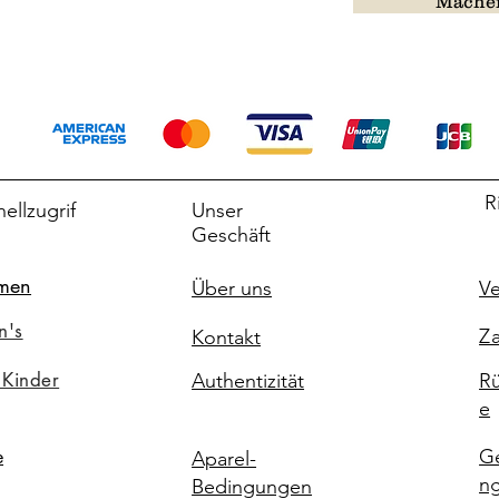
Machen
R
ellzugrif
Unser
Geschäft
men
Über uns
Ve
n's
Za
Kontakt
 Kinder
Authentizität
Rü
e
G
e
Aparel-
n
Bedingungen