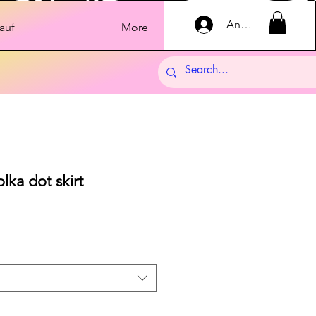
Anmelden
auf
More
ka dot skirt