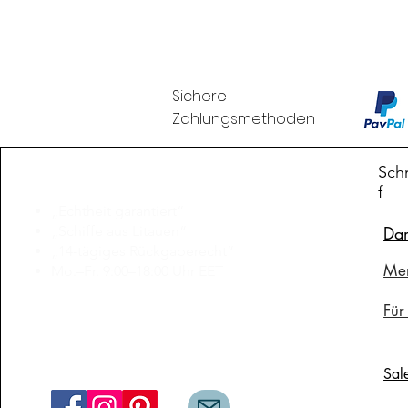
Sichere
Zahlungsmethoden
Branduka
Schn
f
„Echtheit garantiert“
„Schiffe aus Litauen“
Da
„14-tägiges Rückgaberecht“
Me
Mo.–Fr. 9:00–18:00 Uhr EET
support@branduka.com
Für
branduka.info@gmail.com
Sal