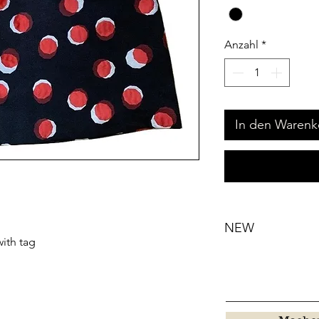
Anzahl
*
In den Warenk
NEW
ith tag