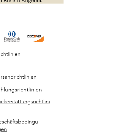
 Sie ein Angebot
ichtlinien
rsandrichtlinien
hlungsrichtlinien
ckerstattungsrichtlini
eschäftsbedingu
gen