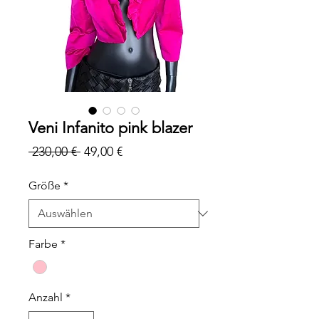
Veni Infanito pink blazer
Standardpreis
Sale-
 230,00 € 
49,00 €
Preis
Größe
*
Farbe
*
Anzahl
*