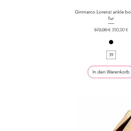
Ginmarco Lorenzi ankle bo
fur
Standardpreis
Sale-Prei
572,00 €
350,00 €
39
In den Warenkorb