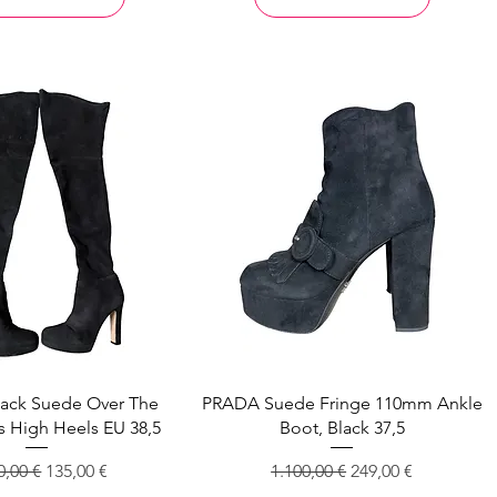
lack Suede Over The
PRADA Suede Fringe 110mm Ankle
 High Heels EU 38,5
Boot, Black 37,5
dardpreis
Sale-Preis
Standardpreis
Sale-Preis
0,00 €
135,00 €
1.100,00 €
249,00 €