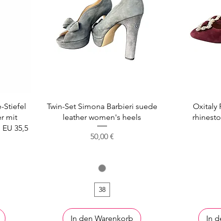
-Stiefel
Twin-Set Simona Barbieri suede
Oxitaly 
r mit
leather women's heels
rhinest
 EU 35,5
Preis
50,00 €
s
38
In den Warenkorb
In 