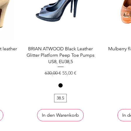
 leather
BRIAN ATWOOD Black Leather
Mulberry f
Glitter Platform Peep Toe Pumps
US8, EU38,5
s
Standardpreis
Sale-Preis
630,00 €
55,00 €
38.5
In den Warenkorb
In 