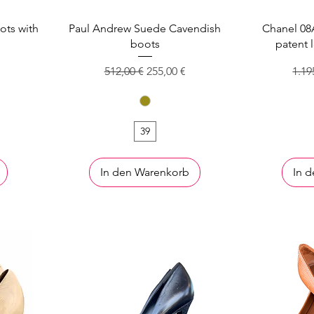
ots with
Paul Andrew Suede Cavendish
Chanel 08
boots
patent 
s
Standardpreis
Sale-Preis
Stan
512,00 €
255,00 €
1.19
39
In den Warenkorb
In 