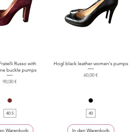
Fratelli Russo with
Hogl black leather women's pumps
one buckle pumps
Preis
60,00 €
Preis
90,00 €
40.5
40
den Warenkorb
In den Warenkorb