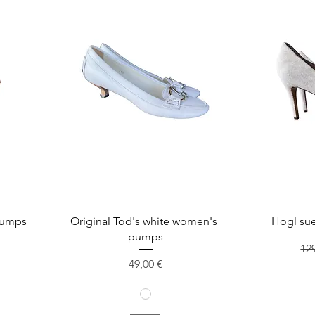
pumps
Original Tod's white women's
Hogl su
pumps
St
12
Preis
49,00 €