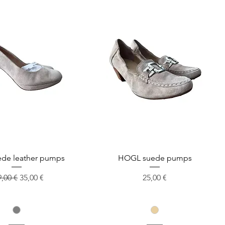
ede leather pumps
HOGL suede pumps
andardpreis
Sale-Preis
Preis
9,00 €
35,00 €
25,00 €