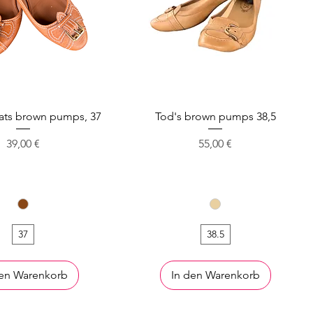
lats brown pumps, 37
Tod's brown pumps 38,5
Preis
Preis
39,00 €
55,00 €
37
38.5
den Warenkorb
In den Warenkorb