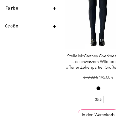
Farbe
Größe
35.5
36
36.5
37
Stella McCartney Overknee
37.5
aus schwarzem Wildlede
38
offener Zehenpartie, Größe
38.5
Standardpreis
Sale-Prei
670,00 €
195,00 €
39
40
40.5
41
35.5
In den Warenkorb