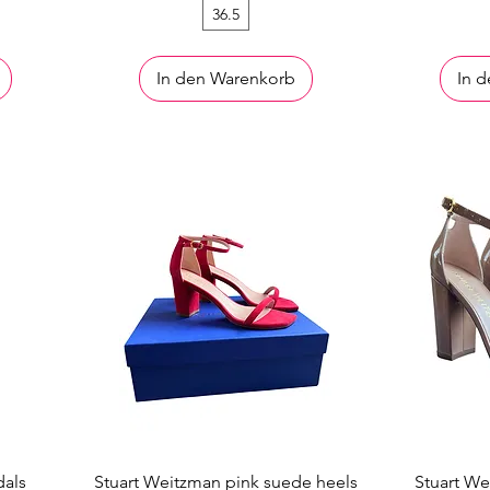
36.5
In den Warenkorb
In 
als
Stuart Weitzman pink suede heels
Stuart We