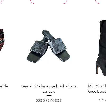
ankle
Kennel & Schmenge black slip on
Miu Miu b
sandals
Knee Boots
s
Standardpreis
Sale-Preis
Stan
280,00 €
40,00 €
1.45