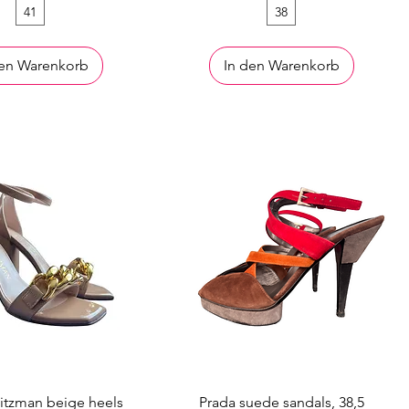
41
38
den Warenkorb
In den Warenkorb
itzman beige heels
Prada suede sandals, 38,5