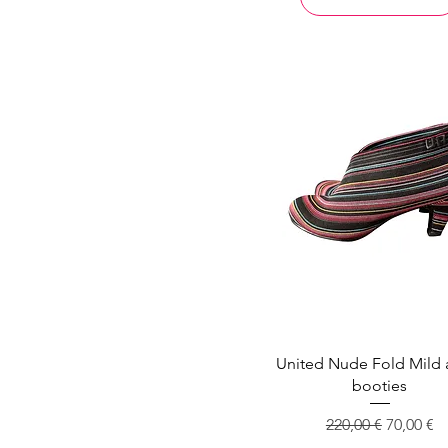
United Nude Fold Mild 
booties
Standardpreis
Sale-Prei
220,00 €
70,00 €