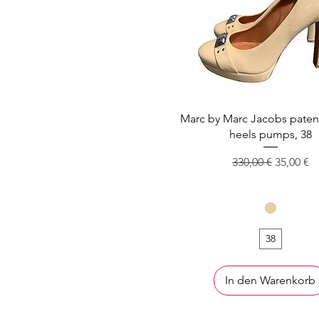
Marc by Marc Jacobs patent
heels pumps, 38
Standardpreis
Sale-Prei
330,00 €
35,00 €
38
In den Warenkorb