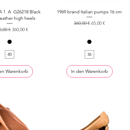
A 1 A G26218 Black
1969 brand Italian pumps 16 cm
leather high heels
Standardpreis
Sale-Preis
360,00 €
65,00 €
dardpreis
Sale-Preis
5,00 €
360,00 €
40
36
den Warenkorb
In den Warenkorb