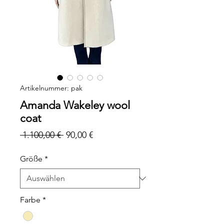
Artikelnummer: pak
Amanda Wakeley wool
coat
Standardpreis
Sale-
 1.100,00 € 
90,00 €
Preis
Größe
*
Farbe
*