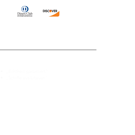
Branduka
„Echtheit garantiert“
„Schiffe aus Litauen“
„14-tägiges Rückgaberecht“
Mo.–Fr. 9:00–18:00 Uhr EET
support@branduka.com
branduka.info@gmail.com