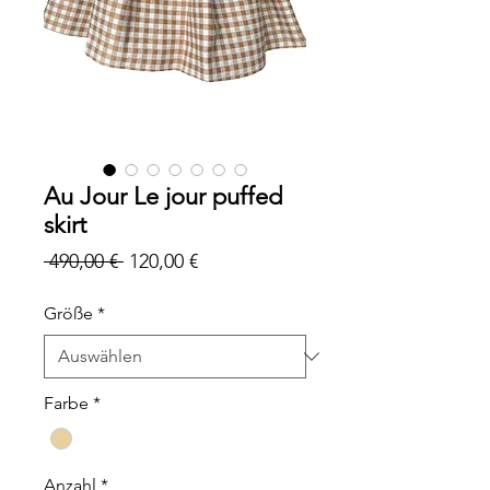
Au Jour Le jour puffed
skirt
Standardpreis
Sale-
 490,00 € 
120,00 €
Preis
Größe
*
Farbe
*
Anzahl
*