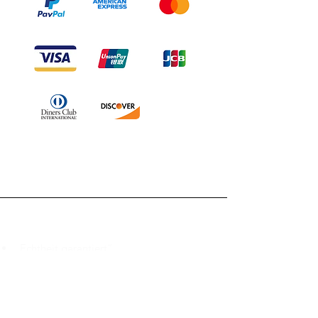
Branduka
„Echtheit garantiert“
„Schiffe aus Litauen“
„14-tägiges Rückgaberecht“
Mo.–Fr. 9:00–18:00 Uhr EET
support@branduka.com