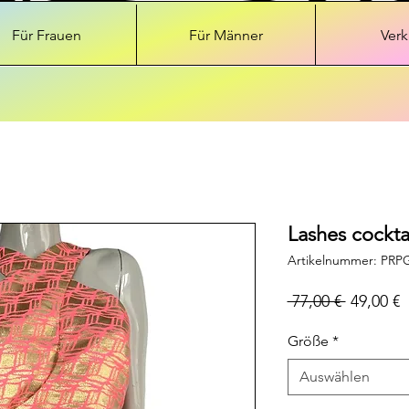
Für Frauen
Für Männer
Verk
Lashes cocktai
Artikelnummer: PRP
Standard
S
 77,00 € 
49,00 €
P
Größe
*
Auswählen