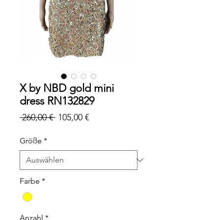
X by NBD gold mini
dress RN132829
Standardpreis
Sale-
 260,00 € 
105,00 €
Preis
Größe
*
Farbe
*
Anzahl
*