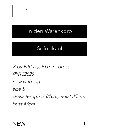
In den Warenkorb
Sofortkauf
X by NBD gold mini dress
RN132829
new with tags
size S
dress length is 81cm, waist 35cm,
bust 43cm
NEW