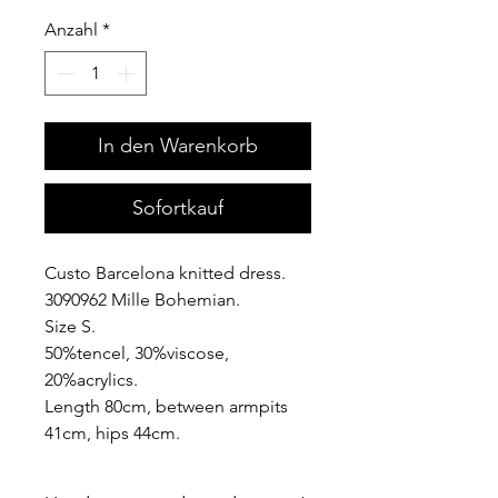
Anzahl
*
In den Warenkorb
Sofortkauf
Custo Barcelona knitted dress.
3090962 Mille Bohemian.
Size S.
50%tencel, 30%viscose,
20%acrylics.
Length 80cm, between armpits
41cm, hips 44cm.