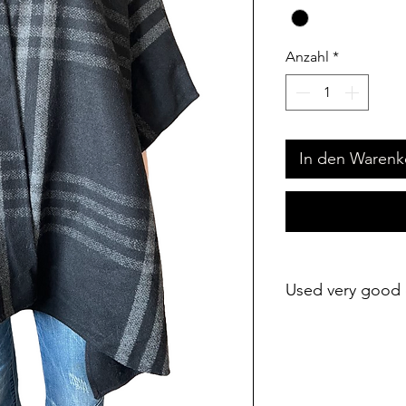
Anzahl
*
In den Warenk
Used very good 