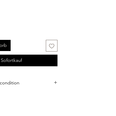
orb
Sofortkauf
condition