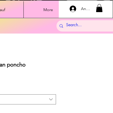
Anmelden
auf
More
tan poncho