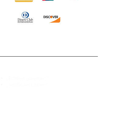
Branduka
„Echtheit garantiert“
„Schiffe aus Litauen“
„14-tägiges Rückgaberecht“
Mo.–Fr. 9:00–18:00 Uhr EET
support@branduka.com
branduka.info@gmail.com