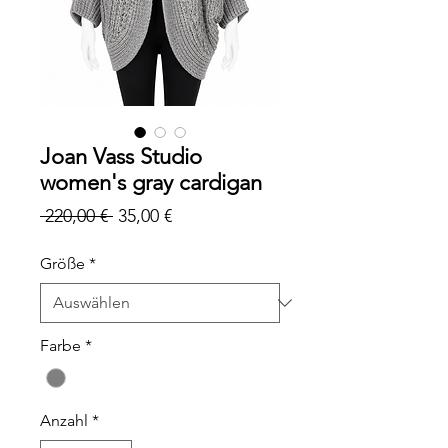
Joan Vass Studio
women's gray cardigan
Standardpreis
Sale-
 220,00 € 
35,00 €
Preis
Größe
*
Farbe
*
Anzahl
*