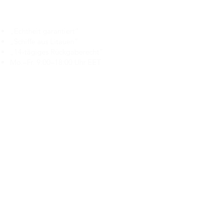
Branduka
„Echtheit garantiert“
„Schiffe aus Litauen“
„14-tägiges Rückgaberecht“
Mo.–Fr. 9:00–18:00 Uhr EET
support@branduka.com
branduka.info@gmail.com
Schnellzugriff
Damen
Men's
Unser Geschäft
Über uns