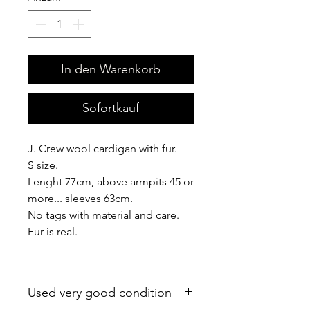
In den Warenkorb
Sofortkauf
J. Crew wool cardigan with fur.
S size.
Lenght 77cm, above armpits 45 or
more... sleeves 63cm.
No tags with material and care.
Fur is real.
Used very good condition