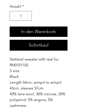
Anzahl
*
In den Warenkorb
Sofortkauf
Stefanel sweater with real fur,
RN0101102.
S size.
Black.
Length 54cm, armpit to armpit
43cm, sleeves 57cm.
40% lana wool, 30% viscose, 20%
polyamid, 5% angora, 5%
cashmere.