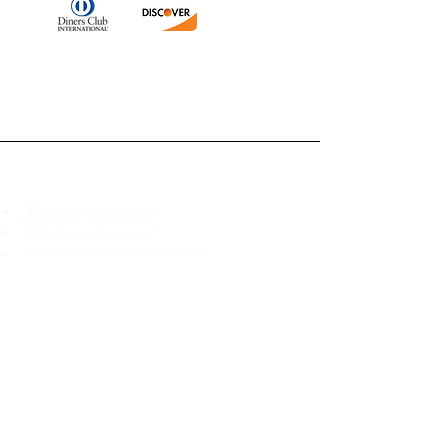
Branduka
„Echtheit garantiert“
„Schiffe aus Litauen“
„14-tägiges Rückgaberecht“
Mo.–Fr. 9:00–18:00 Uhr EET
support@branduka.com
branduka.info@gmail.com