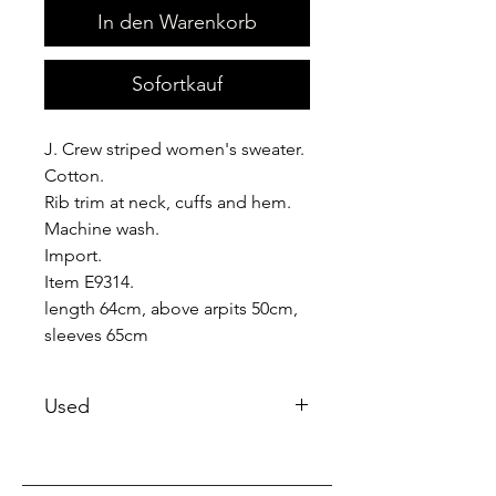
In den Warenkorb
Sofortkauf
J. Crew striped women's sweater.
Cotton.
Rib trim at neck, cuffs and hem.
Machine wash.
Import.
Item E9314.
length 64cm, above arpits 50cm,
sleeves 65cm
Used