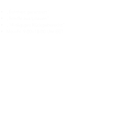
Branduka
„Echtheit garantiert“
„Schiffe aus Litauen“
„14-tägiges Rückgaberecht“
Mo.–Fr. 9:00–18:00 Uhr EET
support@branduka.com
branduka.info@gmail.com
Schnellzugriff
Damen
Men's
Unser Geschäft
Über uns
Authentizität