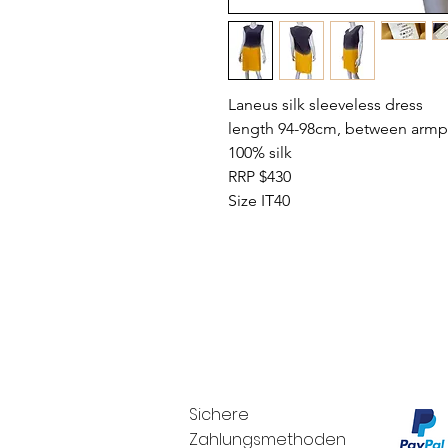
Laneus silk sleeveless dress
length 94-98cm, between armpi
100% silk
RRP $430
Size IT40
Sichere
Zahlungsmethoden