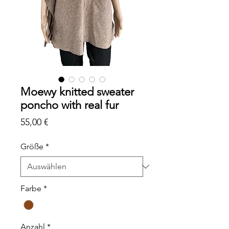
Moewy knitted sweater
poncho with real fur
Preis
55,00 €
Größe
*
Farbe
*
Anzahl
*