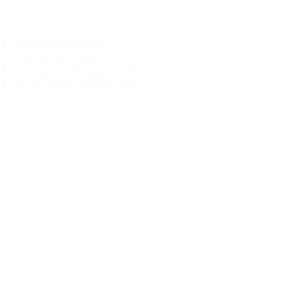
Branduka
„Echtheit garantiert“
„Schiffe aus Litauen“
„14-tägiges Rückgaberecht“
Mo.–Fr. 9:00–18:00 Uhr EET
support@branduka.com
branduka.info@gmail.com
Schnellzugriff
Damen
Men's
Unser Geschäft
Über uns