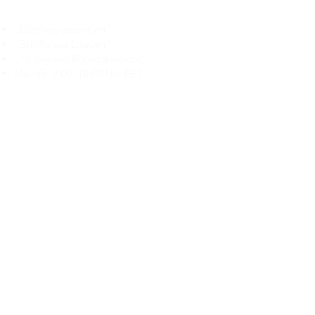
Branduka
„Echtheit garantiert“
„Schiffe aus Litauen“
„14-tägiges Rückgaberecht“
Mo.–Fr. 9:00–18:00 Uhr EET
support@branduka.com
branduka.info@gmail.com
Schnellzugriff
Damen
Men's
Unser Geschäft
Über uns
Authentizität