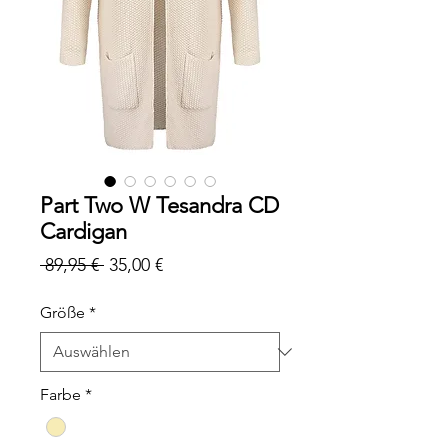
Part Two W Tesandra CD
Cardigan
Standardpreis
Sale-
 89,95 € 
35,00 €
Preis
Größe
*
Farbe
*