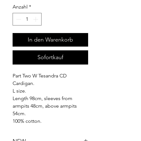
Anzahl
*
In den Warenkorb
Sofortkauf
Part Two W Tesandra CD
Cardigan.
L size.
Length 98cm, sleeves from
armpits 48cm, above armpits
54cm.
100% cotton.