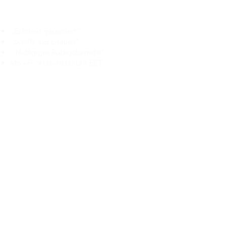
Branduka
„Echtheit garantiert“
„Schiffe aus Litauen“
„14-tägiges Rückgaberecht“
Mo.–Fr. 9:00–18:00 Uhr EET
support@branduka.com
branduka.info@gmail.com
Schnellzugriff
Damen
Men's
Unser Geschäft
Über uns