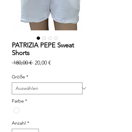
PATRIZIA PEPE Sweat
Shorts
Standardpreis
Sale-
 180,00 € 
20,00 €
Preis
Größe
*
Farbe
*
Anzahl
*