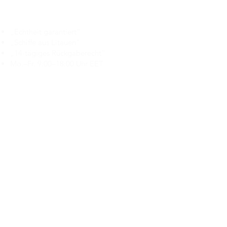
Branduka
„Echtheit garantiert“
„Schiffe aus Litauen“
„14-tägiges Rückgaberecht“
Mo.–Fr. 9:00–18:00 Uhr EET
support@branduka.com
branduka.info@gmail.com
Schnellzugriff
Damen
Men's
Unser Geschäft
Über uns