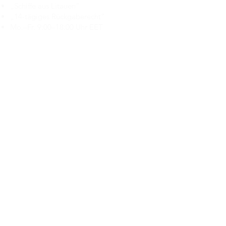
„Schiffe aus Litauen“
„14-tägiges Rückgaberecht“
Mo.–Fr. 9:00–18:00 Uhr EET
support@branduka.com
branduka.info@gmail.com
Schnellzugriff
Damen
Men's
Unser Geschäft
Über uns
Authentizität
Geschäftsbedingungen