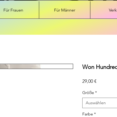
Für Frauen
Für Männer
Verk
Won Hundred w
Preis
29,00 €
Größe
*
Auswählen
Farbe
*