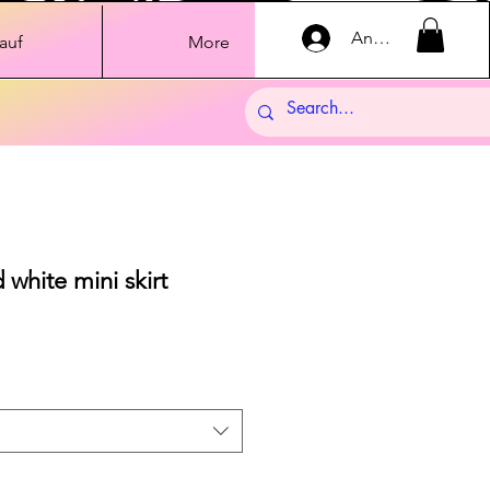
Anmelden
auf
More
hite mini skirt