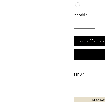
Anzahl
*
In den Warenk
NEW
Machen