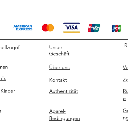
R
ellzugrif
Unser
Geschäft
men
Über uns
Ve
n's
Za
Kontakt
 Kinder
Authentizität
Rü
e
G
e
Aparel-
n
Bedingungen