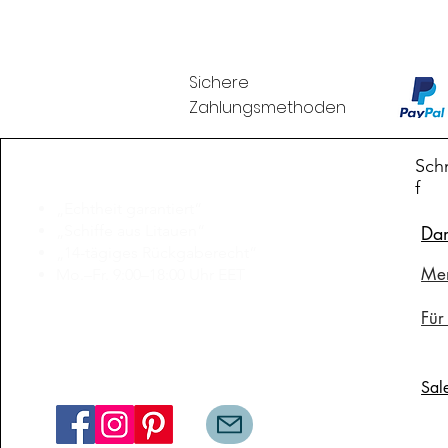
Sichere
Zahlungsmethoden
Branduka
Schn
f
„Echtheit garantiert“
„Schiffe aus Litauen“
Da
„14-tägiges Rückgaberecht“
Me
Mo.–Fr. 9:00–18:00 Uhr EET
support@branduka.com
Für
branduka.info@gmail.com
Sal