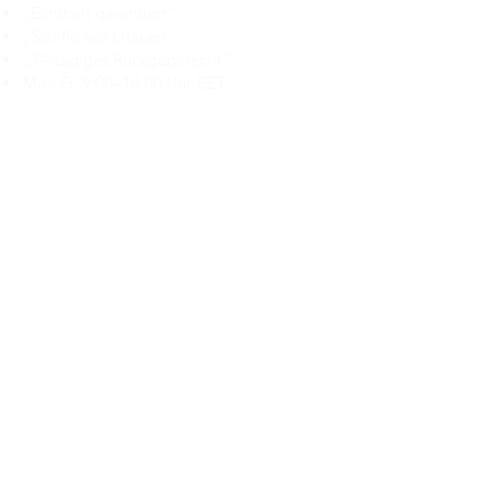
„Echtheit garantiert“
„Schiffe aus Litauen“
„14-tägiges Rückgaberecht“
Mo.–Fr. 9:00–18:00 Uhr EET
support@branduka.com
branduka.info@gmail.com
Schnellzugriff
Damen
Men's
Unser Geschäft
Über uns
Authentizität