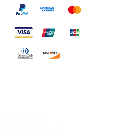
Branduka
„Echtheit garantiert“
„Schiffe aus Litauen“
„14-tägiges Rückgaberecht“
Mo.–Fr. 9:00–18:00 Uhr EET