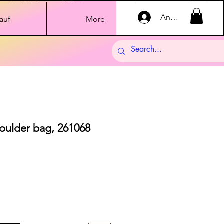
Anmelden
auf
More
houlder bag, 261068