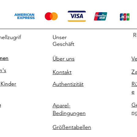
R
ellzugrif
Unser
Geschäft
men
Über uns
Ve
n's
Za
Kontakt
 Kinder
Authentizität
Rü
e
G
e
Aparel-
n
Bedingungen
Größentabellen