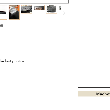
68
he last photos...
Machen