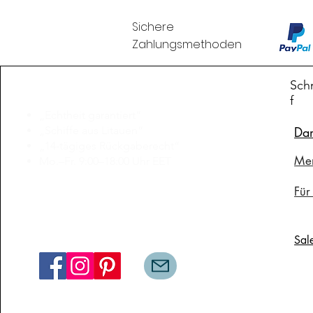
Sichere
Zahlungsmethoden
Branduka
Schn
f
„Echtheit garantiert“
„Schiffe aus Litauen“
Da
„14-tägiges Rückgaberecht“
Me
Mo.–Fr. 9:00–18:00 Uhr EET
support@branduka.com
Für
branduka.info@gmail.com
Sal