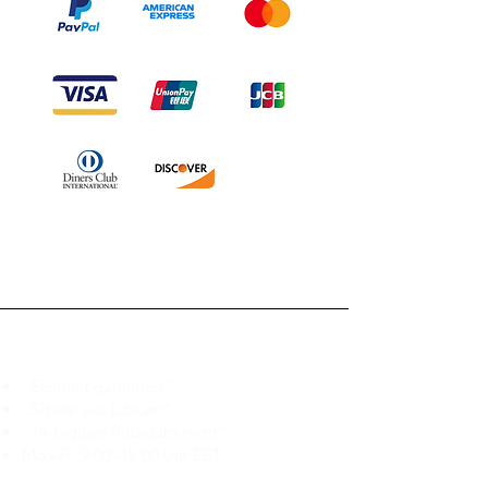
Branduka
„Echtheit garantiert“
„Schiffe aus Litauen“
„14-tägiges Rückgaberecht“
Mo.–Fr. 9:00–18:00 Uhr EET
support@branduka.com