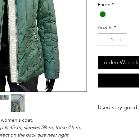
Farbe
*
Anzahl
*
In den Warenk
Used very good 
 women's coat.
its 45cm, sleeves 59cm, torso 41cm,
fect on the back size near right