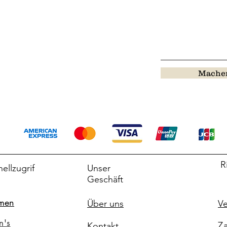
Machen
R
ellzugrif
Unser
Geschäft
men
Über uns
Ve
n's
Za
Kontakt