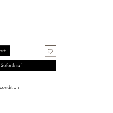
orb
Sofortkauf
condition