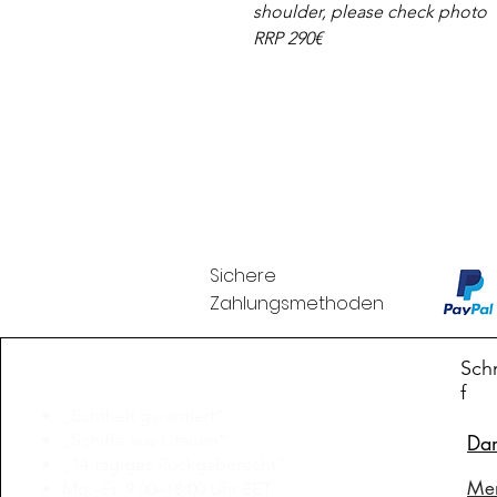
shoulder, please check photo
RRP 290€
Sichere
Zahlungsmethoden
Branduka
Schn
f
„Echtheit garantiert“
„Schiffe aus Litauen“
Da
„14-tägiges Rückgaberecht“
Me
Mo.–Fr. 9:00–18:00 Uhr EET