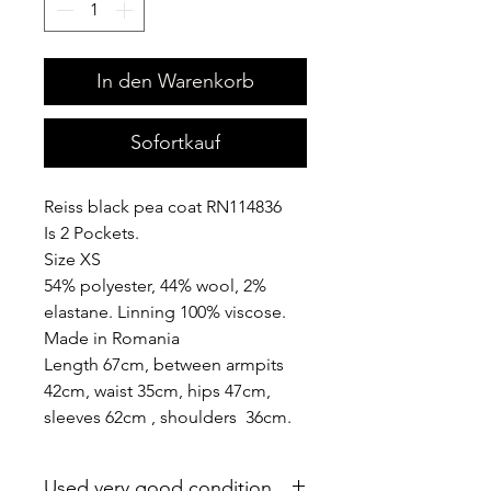
In den Warenkorb
Sofortkauf
Reiss black pea coat RN114836
Is 2 Pockets.
Size XS
54% polyester, 44% wool, 2%
elastane. Linning 100% viscose.
Made in Romania
Length 67cm, between armpits
42cm, waist 35cm, hips 47cm,
sleeves 62cm , shoulders 36cm.
Used very good condition