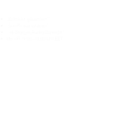
Branduka
„Echtheit garantiert“
„Schiffe aus Litauen“
„14-tägiges Rückgaberecht“
Mo.–Fr. 9:00–18:00 Uhr EET
support@branduka.com
branduka.info@gmail.com
Schnellzugriff
Damen
Men's
Unser Geschäft
Über uns