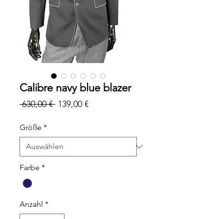
Calibre navy blue blazer
Standardpreis
Sale-
 630,00 € 
139,00 €
Preis
Größe
*
Farbe
*
Anzahl
*