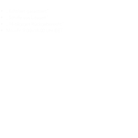
„Echtheit garantiert“
„Schiffe aus Litauen“
„14-tägiges Rückgaberecht“
Mo.–Fr. 9:00–18:00 Uhr EET
support@branduka.com
branduka.info@gmail.com
Schnellzugriff
Damen
Men's
Unser Geschäft
Über uns
Authentizität