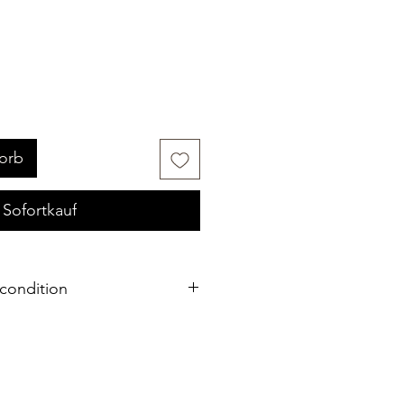
orb
Sofortkauf
condition