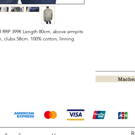
R RRP 399€ Length 80cm, above armpits
, clubs 58cm. 100% cotton, linning
Machen
R