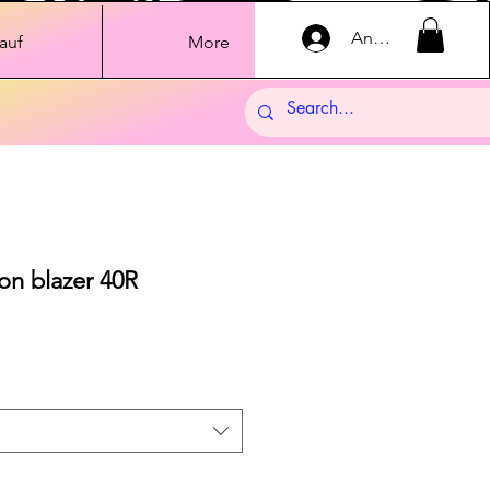
Anmelden
auf
More
on blazer 40R
dpreis
Sale-
Preis