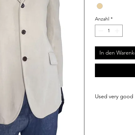
Anzahl
*
In den Warenk
Used very good 