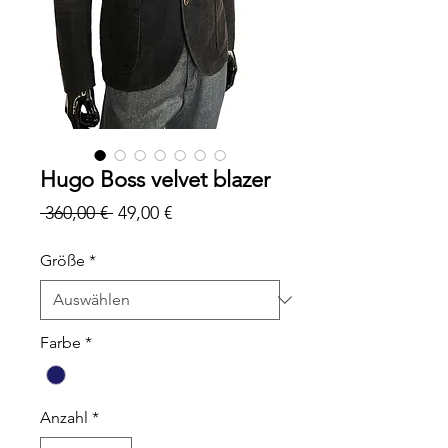
Hugo Boss velvet blazer
Standardpreis
Sale-
 360,00 € 
49,00 €
Preis
Größe
*
Farbe
*
Anzahl
*