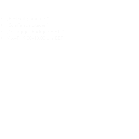
Branduka
„Echtheit garantiert“
„Schiffe aus Litauen“
„14-tägiges Rückgaberecht“
Mo.–Fr. 9:00–18:00 Uhr EET
support@branduka.com
branduka.info@gmail.com
Schnellzugriff
Damen
Men's
Unser Geschäft
Über uns