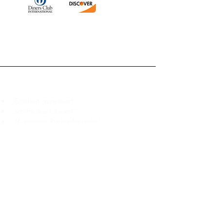
Branduka
„Echtheit garantiert“
„Schiffe aus Litauen“
„14-tägiges Rückgaberecht“
Mo.–Fr. 9:00–18:00 Uhr EET
support@branduka.com
branduka.info@gmail.com